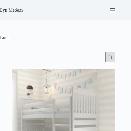
Перейти
к
Бук Мебель
сути
Luna