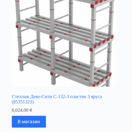
Стеллаж Деко-Сити С-132-3 пластик 3 яруса
(85351323)
6,024.00
₴
В магазин