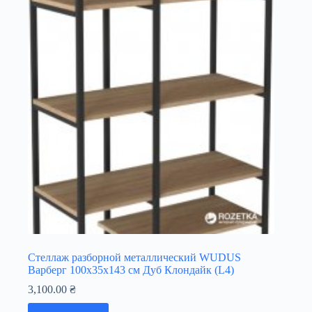
Стеллаж разборной металлический WUDUS
Варберг 100х35х143 см Дуб Клондайк (L4)
3,100.00
₴