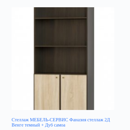
Стеллаж МЕБЕЛЬ-СЕРВИС Фаназия стеллаж 2Д
Венге темный + Дуб самоа