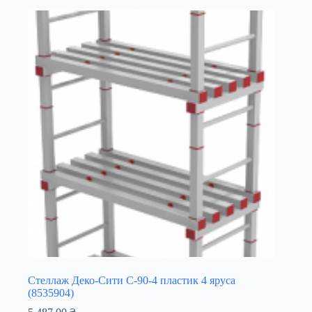
Стеллаж Деко-Сити С-90-4 пластик 4 яруса
(8535904)