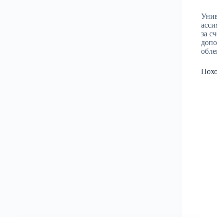
Унив
асси
за с
допо
обле
Пох