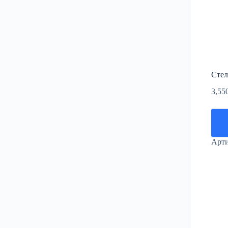
Стел
3,55
Арт