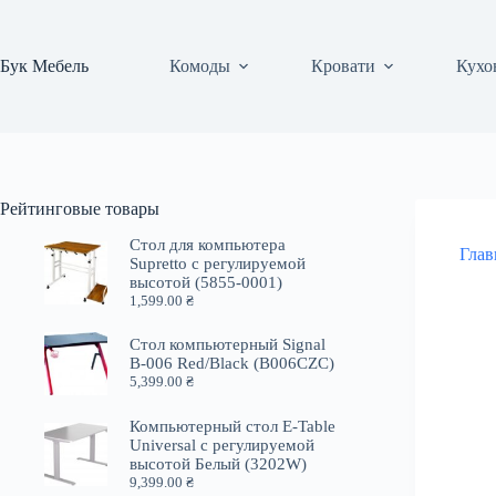
Перейти
к
сути
Бук Мебель
Комоды
Кровати
Кухо
Рейтинговые товары
Стол для компьютера
Глав
Supretto с регулируемой
высотой (5855-0001)
1,599.00
₴
Стол компьютерный Signal
B-006 Red/Black (B006CZC)
5,399.00
₴
Компьютерный стол E-Table
Universal с регулируемой
высотой Белый (3202W)
9,399.00
₴