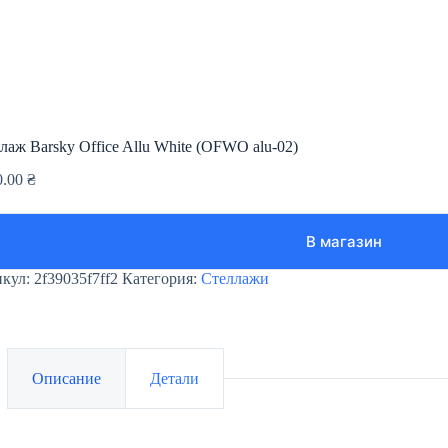
лаж Barsky Office Allu White (OFWO alu-02)
0.00
₴
В магазин
икул:
2f39035f7ff2
Категория:
Стеллажи
Описание
Детали