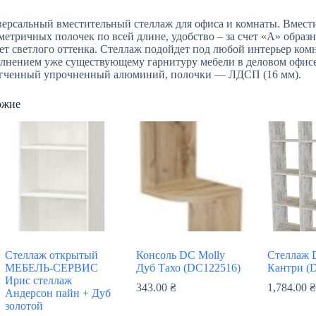
ерсальный вместительный стеллаж для офиса и комнаты. Вместит
метричных полочек по всей длине, удобство – за счет «А» образ
чет светлого оттенка. Стеллаж подойдет под любой интерьер ко
лнением уже существующему гарнитуру мебели в деловом офисе
гченный упрочненный алюминий, полочки — ЛДСП (16 мм).
ожие
Стеллаж открытый
Консоль DC Molly
Стеллаж 
МЕБЕЛЬ-СЕРВИС
Дуб Тахо (DC122516)
Кантри (
Ирис стеллаж
343.00
₴
1,784.00
Андерсон пайн + Дуб
золотой