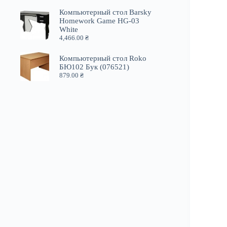
Компьютерный стол Barsky
Homework Game HG-03
White
4,466.00
₴
Компьютерный стол Roko
БЮ102 Бук (076521)
879.00
₴