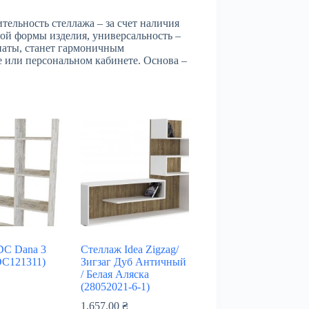
ельность стеллажа – за счет наличия
ной формы изделия, универсальность –
мнаты, станет гармоничным
 или персональном кабинете. Основа –
DC Dana 3
Стеллаж Idea Zigzag/
DC121311)
Зигзаг Дуб Античный
/ Белая Аляска
₴
(28052021-6-1)
1,657.00
₴