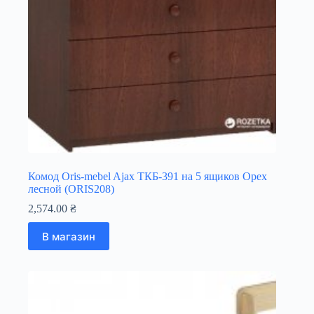
Комод Oris-mebel Ajax ТКБ-391 на 5 ящиков Орех
лесной (ORIS208)
2,574.00
₴
В магазин