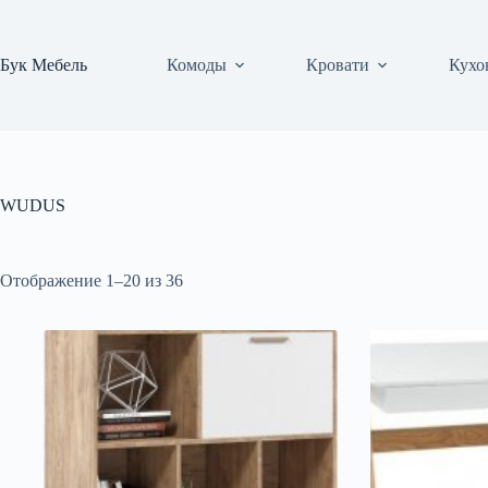
Перейти
к
сути
Бук Мебель
Комоды
Кровати
Кухо
WUDUS
Цены:
Отображение 1–20 из 36
по
убыванию