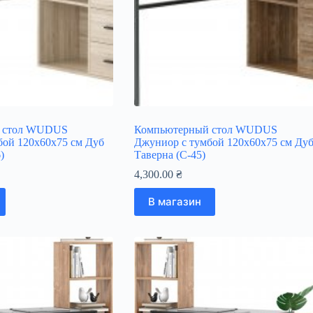
 стол WUDUS
Компьютерный стол WUDUS
бой 120х60х75 см Дуб
Джуниор c тумбой 120х60х75 см Ду
)
Таверна (C-45)
4,300.00
₴
В магазин