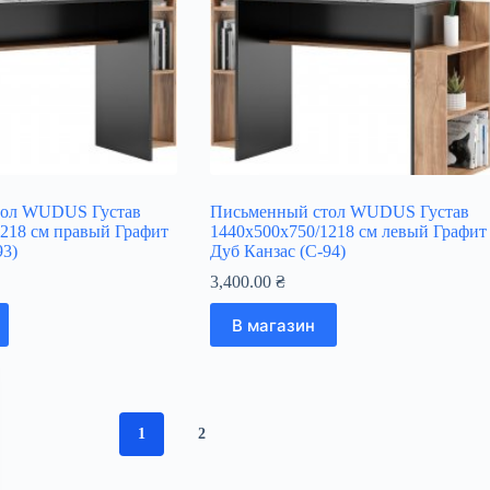
тол WUDUS Густав
Письменный стол WUDUS Густав
218 см правый Графит
1440х500х750/1218 см левый Графит
93)
Дуб Канзас (C-94)
3,400.00
₴
В магазин
1
2