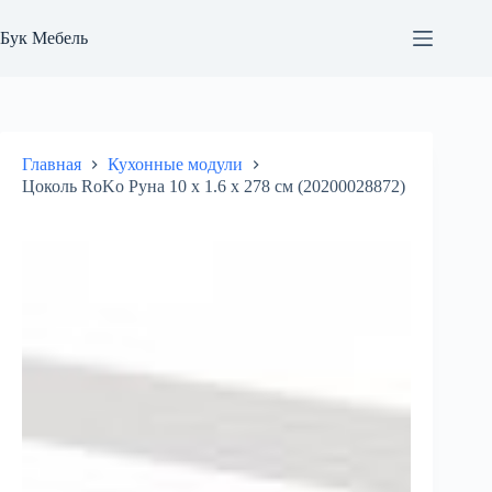
Перейти
к
Бук Мебель
сути
Главная
Кухонные модули
Цоколь RoKo Руна 10 х 1.6 х 278 см (20200028872)