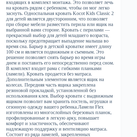
входящих в комплект монтажа. Это позволяет лечь
на кровать рядом с ребенком, чтобы он мог легко
заснуть. Односпальная кровать Kocot Kids Classic 2
для детей является двусторонним, что позволяет
при сборке мебели разместить перила или ящик на
выбранной вами стороне. Кровать с перилами —
прекрасный выбор для детей младшего возраста,
поскольку предотвращает выпадение малыша во
время сна. Барьер в детской кроватке имеет длину
100 см и является подвижным и съемным. Это
решение позволяет снять барьер во время игры
днем и поставить его непосредственно перед сном.
В комплект входит рама с гибкими планками
(ламели). Кровать продается без матраса.
Дополнительным элементом является ящик на
колесах. Передняя часть ящика закреплена
резиновой прокладкой, установленной без
использования клея. Выбор кровати с выдвижным
ящиком позволит вам хранить постель, игрушки и
сезонную одежду вашего ребенка.Ламели Flex
изготовлены из многослойных березовых планок,
профилированные в легкую арку, повышает
комфорт и эластичность, обеспечивают
надлежащую поддержку и вентиляцию матраса.
Состоит из ряда ламелей, закрепленных