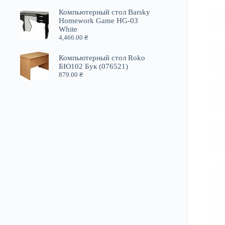
Компьютерный стол Barsky
Homework Game HG-03
White
4,466.00
₴
Компьютерный стол Roko
БЮ102 Бук (076521)
879.00
₴