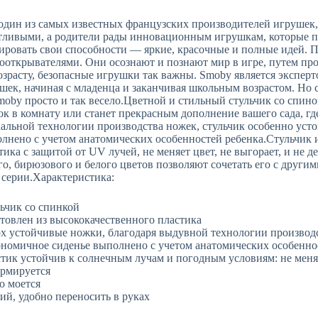
один из самых известных французских производителей игрушек, 
тливыми, а родители рады инновационным игрушкам, которые 
ировать свои способности — яркие, красочные и полные идей. 
ооткрывателями. Они осознают и познают мир в игре, путем пр
озрасту, безопасные игрушки так важны. Smoby является экспе
шек, начиная с младенца и заканчивая школьным возрастом. Но с
moby просто и так весело.Цветной и стильный стульчик со спин
ок в комнату или станет прекрасным дополнение вашего сада, гд
альной технологии производства ножек, стульчик особенно уст
лнено с учетом анатомических особенностей ребенка.Стульчик 
тика с защитой от UV лучей, не меняет цвет, не выгорает, и не
го, бирюзового и белого цветов позволяют сочетать его с друг
 серии.Характеристика:
ьчик со спинкой
товлен из высококачественного пластика
х устойчивые ножки, благодаря выдувной технологии производ
номичное сиденье выполнено с учетом анатомических особенно
тик устойчив к солнечным лучам и погодным условиям: не меняет
рмируется
о моется
ий, удобно переносить в руках