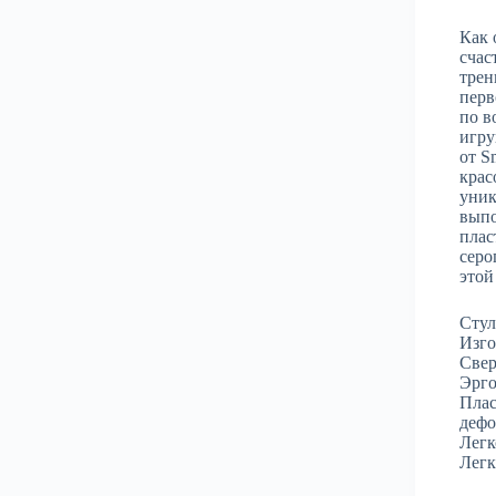
Как 
счас
трен
перв
по в
игру
от S
крас
уник
выпо
плас
серо
этой
Стул
Изго
Свер
Эрго
Плас
дефо
Легк
Легк