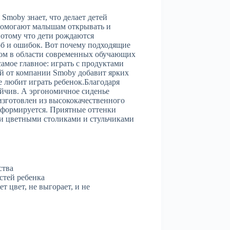
Smoby знает, что делает детей
помогают малышам открывать и
Потому что дети рождаются
об и ошибок. Вот почему подходящие
ртом в области современных обучающих
амое главное: играть с продуктами
ой от компании Smoby добавит ярких
е любит играть ребенок.Благодаря
ойчив. А эргономичное сиденье
изготовлен из высококачественного
 деформируется. Приятные оттенки
ими цветными столиками и стульчиками
ства
стей ребенка
 цвет, не выгорает, и не