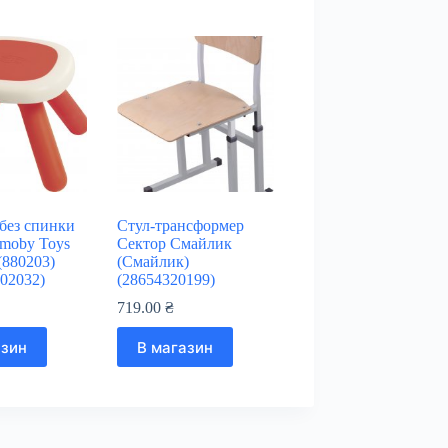
без спинки
Стул-трансформер
Smoby Toys
Сектор Смайлик
(880203)
(Смайлик)
02032)
(28654320199)
719.00
₴
азин
В магазин