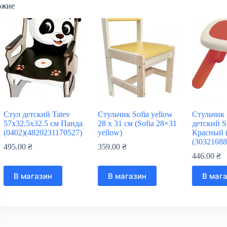
ожие
Стул детский Tatev
Стульчик Sofia yellow
Стульчик 
57х32.5х32.5 см Панда
28 x 31 см (Sofia 28×31
детский 
(0402)(4820231170527)
yellow)
Красный 
(30321688
495.00
₴
359.00
₴
446.00
₴
В магазин
В магазин
В маг