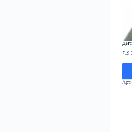
Детс
719.
Арт