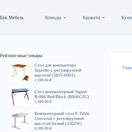
Перейти
к
сути
Бук Мебель
Комоды
Кровати
Кухо
Рейтинговые товары
Стол для компьютера
Глав
Supretto с регулируемой
высотой (5855-0001)
1,599.00
₴
Стол компьютерный Signal
B-006 Red/Black (B006CZC)
5,399.00
₴
Компьютерный стол E-Table
Universal с регулируемой
высотой Белый (3202W)
9,399.00
₴