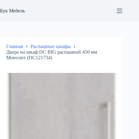
Перейти
к
Бук Мебель
сути
Главная
Распашные шкафы
Дверь на шкаф DC BIG распашной 450 мм
Монолит (DC121734)