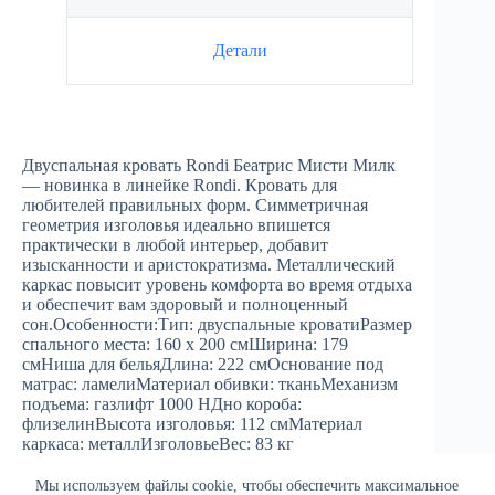
Детали
Двуспальная кровать Rondi Беатрис Мисти Милк
— новинка в линейке Rondi. Кровать для
любителей правильных форм. Симметричная
геометрия изголовья идеально впишется
практически в любой интерьер, добавит
изысканности и аристократизма. Металлический
каркас повысит уровень комфорта во время отдыха
и обеспечит вам здоровый и полноценный
сон.Особенности:Тип: двуспальные кроватиРазмер
спального места: 160 х 200 смШирина: 179
смНиша для бельяДлина: 222 смОснование под
матрас: ламелиМатериал обивки: тканьМеханизм
подъема: газлифт 1000 НДно короба:
флизелинВысота изголовья: 112 смМатериал
каркаса: металлИзголовьеВес: 83 кг
Мы используем файлы cookie, чтобы обеспечить максимальное