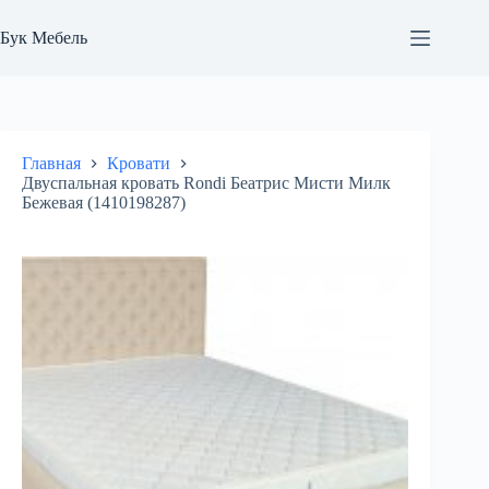
Перейти
к
Бук Мебель
сути
Главная
Кровати
Двуспальная кровать Rondi Беатрис Мисти Милк
Бежевая (1410198287)