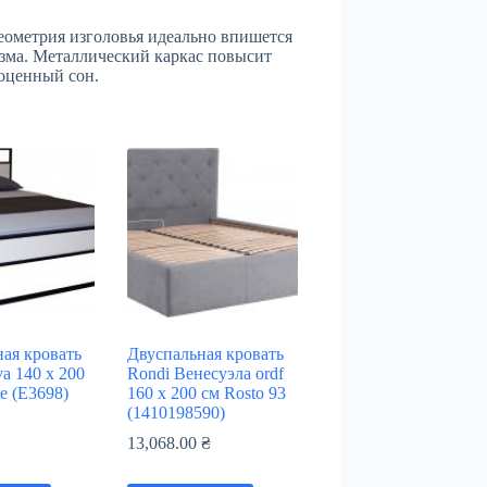
ометрия изголовья идеально впишется
изма. Металлический каркас повысит
ноценный сон.
ая кровать
Двуспальная кровать
va 140 х 200
Rondi Венесуэла ordf
te (Е3698)
160 х 200 см Rosto 93
(1410198590)
₴
13,068.00
₴