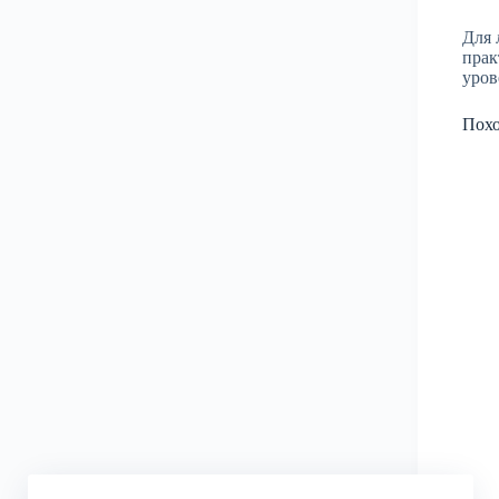
Для 
прак
уров
Пох