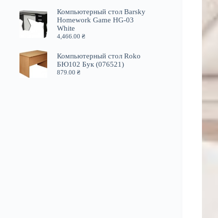
Компьютерный стол Barsky
Homework Game HG-03
White
4,466.00
₴
Компьютерный стол Roko
БЮ102 Бук (076521)
879.00
₴