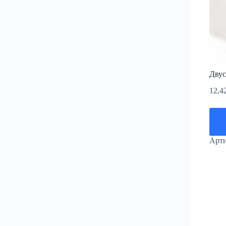
Двус
12,4
Арт