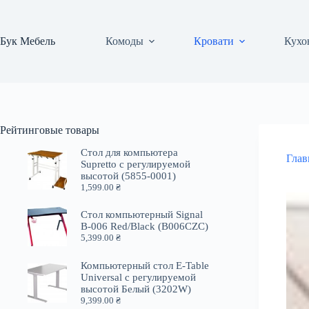
Перейти
к
сути
Бук Мебель
Комоды
Кровати
Кухо
Рейтинговые товары
Стол для компьютера
Глав
Supretto с регулируемой
высотой (5855-0001)
1,599.00
₴
Стол компьютерный Signal
B-006 Red/Black (B006CZC)
5,399.00
₴
Компьютерный стол E-Table
Universal с регулируемой
высотой Белый (3202W)
9,399.00
₴