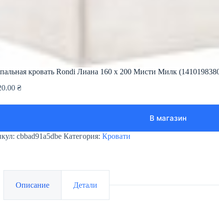
пальная кровать Rondi Лиана 160 х 200 Мисти Милк (141019838
20.00
₴
В магазин
икул:
cbbad91a5dbe
Категория:
Кровати
Описание
Детали