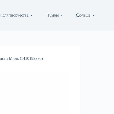
 для творчества
Тумбы
Больше
Мисти Милк (1410198380)