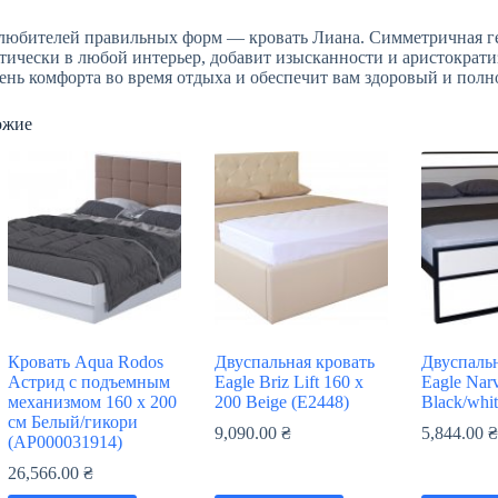
любителей правильных форм — кровать Лиана. Симметричная ге
тически в любой интерьер, добавит изысканности и аристократ
ень комфорта во время отдыха и обеспечит вам здоровый и пол
ожие
Кровать Aqua Rodos
Двуспальная кровать
Двуспальн
Астрид с подъемным
Eagle Briz Lift 160 x
Eagle Nar
механизмом 160 х 200
200 Beige (E2448)
Black/whi
см Белый/гикори
9,090.00
₴
5,844.00
(АР000031914)
26,566.00
₴