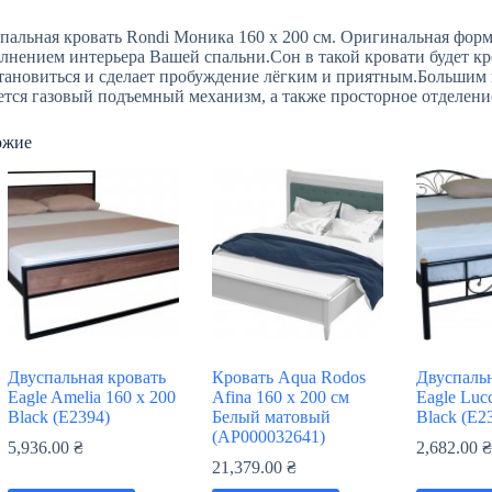
пальная кровать Rondi Моника 160 х 200 см. Оригинальная форм
лнением интерьера Вашей спальни.Сон в такой кровати будет к
тановиться и сделает пробуждение лёгким и приятным.Большим
ется газовый подъемный механизм, а также просторное отделение
ожие
Двуспальная кровать
Кровать Aqua Rodos
Двуспальн
Eagle Amelia 160 x 200
Afina 160 х 200 см
Eagle Luc
Black (Е2394)
Белый матовый
Black (E2
(АР000032641)
5,936.00
₴
2,682.00
21,379.00
₴