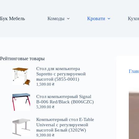
Перейти
к
сути
Бук Мебель
Комоды
Кровати
Кухо
Рейтинговые товары
Стол для компьютера
Глав
Supretto с регулируемой
высотой (5855-0001)
1,599.00
₴
Стол компьютерный Signal
B-006 Red/Black (B006CZC)
5,399.00
₴
Компьютерный стол E-Table
Universal с регулируемой
высотой Белый (3202W)
9,399.00
₴