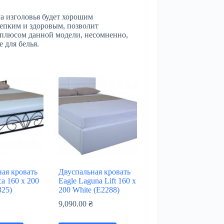
а изголовья будет хорошим
репким и здоровым, позволит
 плюсом данной модели, несомненно,
 для белья.
ая кровать
Двуспальная кровать
ca 160 x 200
Eagle Laguna Lift 160 x
325)
200 White (E2288)
₴
9,090.00
₴