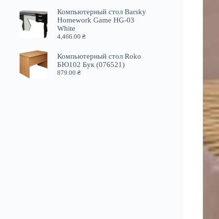
Компьютерный стол Barsky
Homework Game HG-03
White
4,466.00
₴
Компьютерный стол Roko
БЮ102 Бук (076521)
879.00
₴