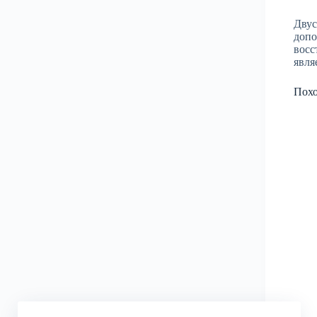
Двус
допо
восс
явля
Пох