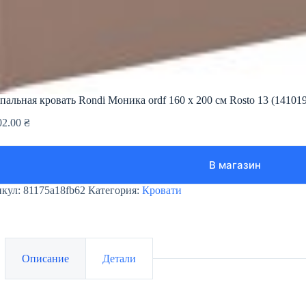
пальная кровать Rondi Моника ordf 160 х 200 см Rosto 13 (14101
02.00
₴
В магазин
икул:
81175a18fb62
Категория:
Кровати
Описание
Детали