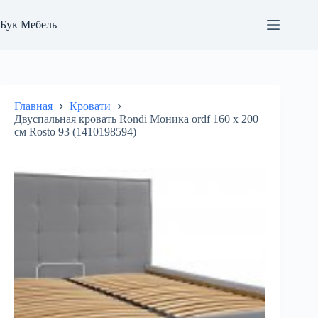
Перейти
к
Бук Мебель
сути
Главная
Кровати
Двуспальная кровать Rondi Моника ordf 160 х 200
см Rosto 93 (1410198594)