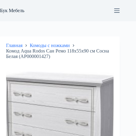
Перейти
к
Бук Мебель
сути
Главная
Комоды с ножками
Комод Aqua Rodos Сан Ремо 118х55х90 см Сосна
Белая (АР000001427)