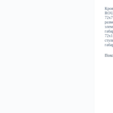
Кров
ROUN
72х7
разм
элем
габа
72х1
стул
габа
Пох