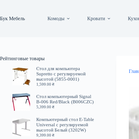
Перейти
к
сути
Бук Мебель
Комоды
Кровати
Кухо
Рейтинговые товары
Стол для компьютера
Глав
Supretto с регулируемой
высотой (5855-0001)
1,599.00
₴
Стол компьютерный Signal
B-006 Red/Black (B006CZC)
5,399.00
₴
Компьютерный стол E-Table
Universal с регулируемой
высотой Белый (3202W)
9,399.00
₴