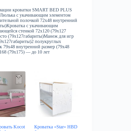
формации кроватки SMART BED PLUS
)Люлька с укачивающим элементом
нительной полочкой 72х48 внутренний
риты)Кроватка с укачивающим
кающейся стенкой 72х120 (79х127
есто (79х127габариты)Манеж для игр
79х127габариты)2 полукруглых
к 79х48 внутренний размер (79х48
68 (79х175) — до 10 лет
ровать Kocot
Кроватка «Star» HBD