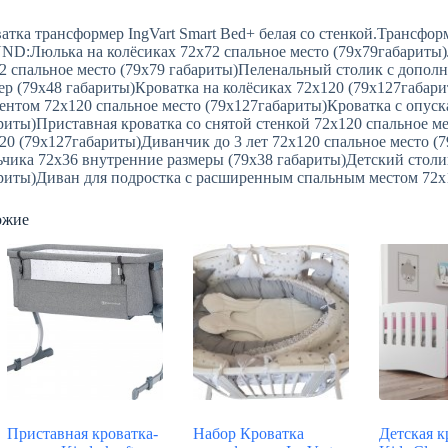
атка трансформер IngVart Smart Bed+ белая со стенкой.Транс
D:Люлька на колёсиках 72х72 спальное место (79х79габариты
2 спальное место (79х79 габариты)Пеленальный столик с допол
ер (79х48 габариты)Кроватка на колёсиках 72х120 (79х127габа
ентом 72х120 спальное место (79х127габариты)Кроватка с опус
риты)Приставная кроватка со снятой стенкой 72х120 спальное м
20 (79х127габариты)Диванчик до 3 лет 72х120 спальное место (
ьчика 72х36 внутренние размеры (79х38 габариты)Детский столи
риты)Диван для подростка с расширенным спальным местом 72х1
ожие
Приставная кроватка-
Набор Кроватка
Детская к