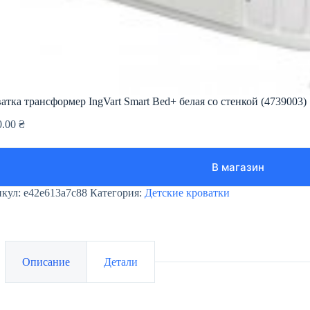
атка трансформер IngVart Smart Bed+ белая со стенкой (4739003)
0.00
₴
В магазин
икул:
e42e613a7c88
Категория:
Детские кроватки
Описание
Детали