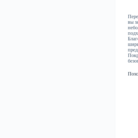
Пере
вы х
небо
подх
Благ
шири
пред
Покр
безо
Пох