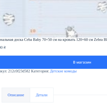
нальная доска Ceba Baby 70×50 см на кровать 120×60 см Zebra Bl
00
₴
В магазин
икул:
212c0f23d582
Категория:
Детские комоды
Описание
Детали