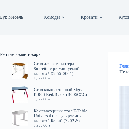
Перейти
к
сути
Бук Мебель
Комоды
Кровати
Кухо
Рейтинговые товары
Стол для компьютера
Глав
Supretto с регулируемой
Пеле
высотой (5855-0001)
1,599.00
₴
Стол компьютерный Signal
B-006 Red/Black (B006CZC)
5,399.00
₴
Компьютерный стол E-Table
Universal с регулируемой
высотой Белый (3202W)
9,399.00
₴