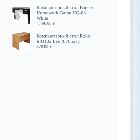
Компьютерный стол Barsky
Homework Game HG-03
White
4,466.00
₴
Компьютерный стол Roko
БЮ102 Бук (076521)
879.00
₴