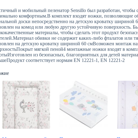
тичный и мобильный пеленатор Sensillo был разработан, чтобы 
имально комфортным.В комплект входят ножки, позволяющие о
нальной доски непосредственно на детскую кроватку шириной 6
новлен на комод или любую другую устойчивую поверхность. Б
кокачественные материалы, чтобы сделать этот продукт безопа
телей.Материал обивки не содержит каких-либо фталатов или т
новлен на детскую кроватку шириной 60 смВозможен монтаж на
рхностьПокрыт мягкой пеной4 монтажные ножки входят в комп
отыИзготовлен из безопасных, благоприятных для детей матери
шеПродукт соответствует нормам EN 12221-1, EN 12221-2
ожие