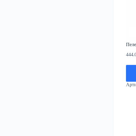
Пеле
444.
Арт