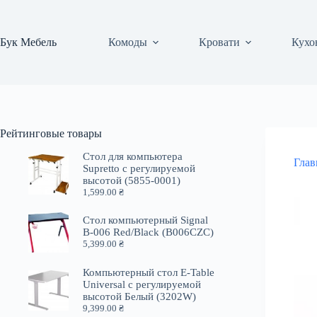
Перейти
к
сути
Бук Мебель
Комоды
Кровати
Кухо
Рейтинговые товары
Стол для компьютера
Глав
Supretto с регулируемой
высотой (5855-0001)
1,599.00
₴
Стол компьютерный Signal
B-006 Red/Black (B006CZC)
5,399.00
₴
Компьютерный стол E-Table
Universal с регулируемой
высотой Белый (3202W)
9,399.00
₴