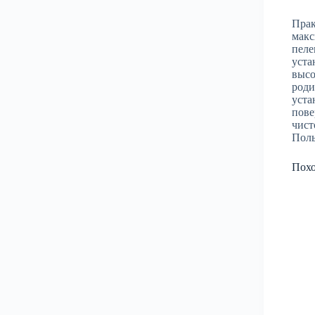
Прак
макс
пеле
уста
высо
роди
уста
пове
чист
Поль
Пох