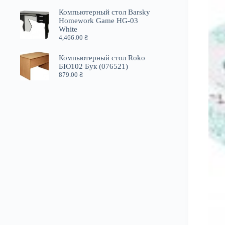
Компьютерный стол Barsky
Homework Game HG-03
White
4,466.00
₴
Компьютерный стол Roko
БЮ102 Бук (076521)
879.00
₴