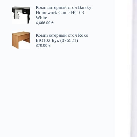
Компьютерный стол Barsky
Homework Game HG-03
White
4,466.00
₴
Компьютерный стол Roko
БЮ102 Бук (076521)
879.00
₴