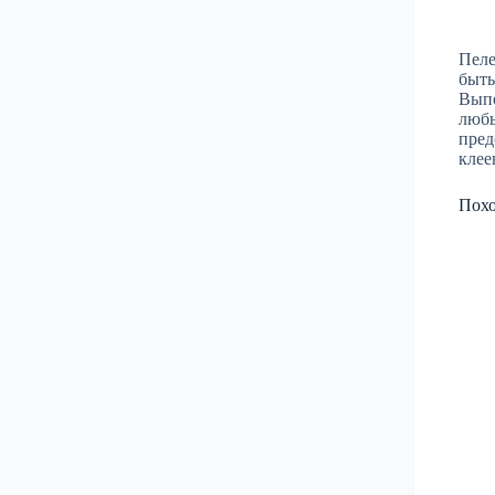
Пеле
быть
Выпо
любы
пред
клее
Пох