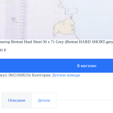
натор Bertoni Hard Short 50 х 71 Grey (Bertoni HARD SHORT-gre
00
₴
В магазин
икул:
0bf2166f635e
Категория:
Детские комоды
Описание
Детали