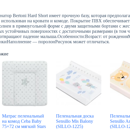
натор Bertoni Hard Short имеет прочную базу, которая предполаг
 использован на кровати и комоде. Покрытие ПВХ обеспечивает 
лнен в прямоугольной форме с двумя защитными бортами с жест
х устойчивых поверхностях с достаточными размерами (в том чи
отвращают падение малыша.Особенности:Возраст: от рождения
нкиНаполнение — поролонРисунок может отличаться.
ожие
Матрас пеленальный
Пеленальная доска
Пеленаль
на комод Ceba Baby
Sensillo Mis Balony
Sensillo A
75×72 см мягкий Stars
(SILLO-1225)
(SILLO-1