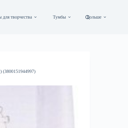
 для творчества
Тумбы
Больше
y) (3800151944997)