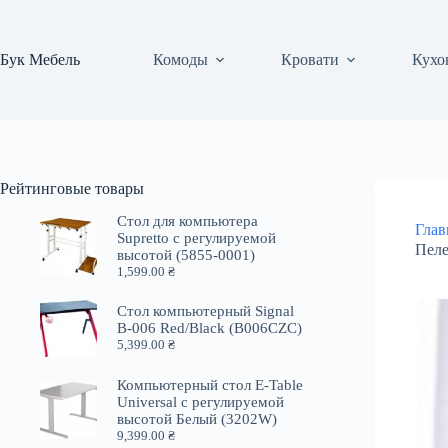
Перейти
к
сути
Бук Мебель
Комоды
Кровати
Кухо
Рейтинговые товары
Стол для компьютера
Глав
Supretto с регулируемой
Пеле
высотой (5855-0001)
1,599.00
₴
Стол компьютерный Signal
B-006 Red/Black (B006CZC)
5,399.00
₴
Компьютерный стол E-Table
Universal с регулируемой
высотой Белый (3202W)
9,399.00
₴