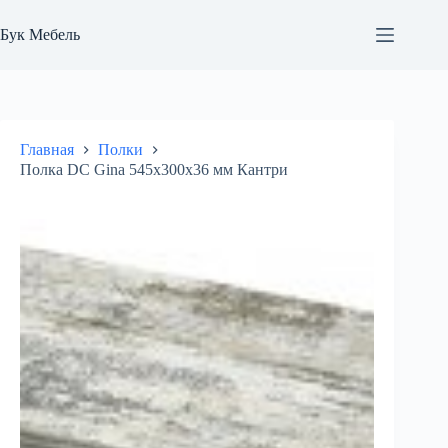
Перейти
к
Бук Мебель
сути
Главная
Полки
Полка DC Gina 545х300х36 мм Кантри