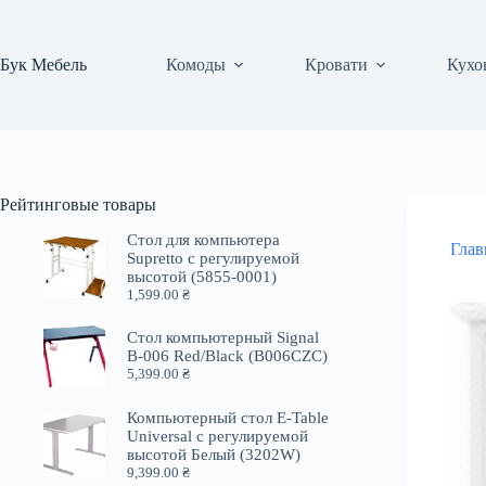
Перейти
к
сути
Бук Мебель
Комоды
Кровати
Кухо
Рейтинговые товары
Стол для компьютера
Глав
Supretto с регулируемой
высотой (5855-0001)
1,599.00
₴
Стол компьютерный Signal
B-006 Red/Black (B006CZC)
5,399.00
₴
Компьютерный стол E-Table
Universal с регулируемой
высотой Белый (3202W)
9,399.00
₴