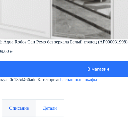
 Aqua Rodos Сан Ремо без зеркала Белый глянец (АР000031998)
09.00
₴
В магазин
икул:
0c185d466ade
Категория:
Распашные шкафы
Описание
Детали