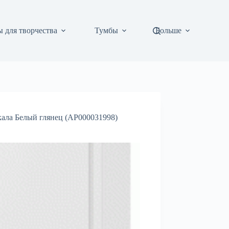
 для творчества
Тумбы
Больше
кала Белый глянец (АР000031998)