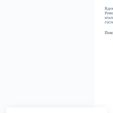
Вдох
Ремо
итал
гост
Пох