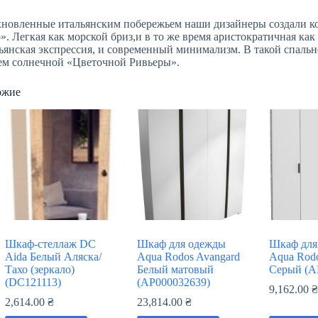
новленные итальянским побережьем наши дизайнеры создали к
». Легкая как морской бриз,и в то же время аристократичная как 
ьянская экспрессия, и современный минимализм. В такой спальне
ем солнечной «Цветочной Ривьеры».
ожие
Шкаф-стеллаж DC
Шкаф для одежды
Шкаф для
Aida Белый Аляска/
Aqua Rodos Avangard
Aqua Rod
Тахо (зеркало)
Белый матовый
Серый (А
(DC121113)
(АР000032639)
9,162.00
2,614.00
₴
23,814.00
₴