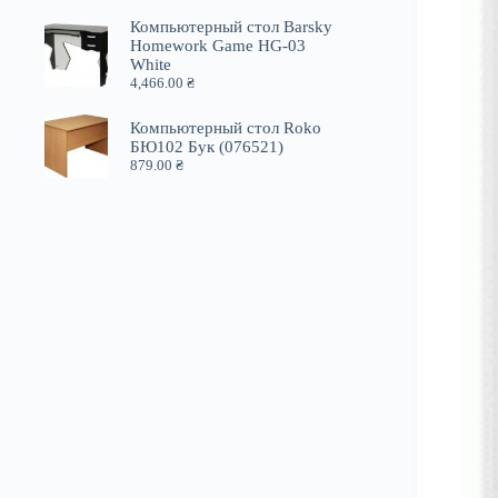
Компьютерный стол Barsky
Homework Game HG-03
White
4,466.00
₴
Компьютерный стол Roko
БЮ102 Бук (076521)
879.00
₴