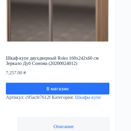
Шкаф-купе двухдверный Roko 160х242х60 см
Зеркало Дуб Сонома (20200024012)
7,257.00
₴
В магазин
Артикул:
c95acfe7612f
Категория:
Шкафы-купе
Описание