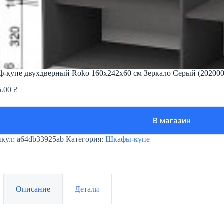
-купе двухдверный Roko 160х242х60 см Зеркало Серый (202000
5.00
₴
В магазин
икул:
a64db33925ab
Категория:
Шкафы-купе
Описание
Детали