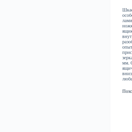
Шкаф
особ
лами
ножк
ящик
внут
разо
опыт
прис
зерк
мм. 
ящич
вниз
любы
Пох