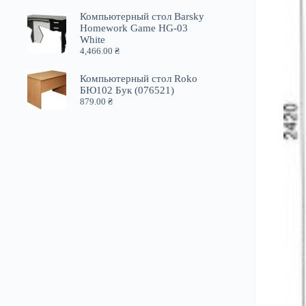
Компьютерный стол Barsky
Homework Game HG-03
White
4,466.00
₴
Компьютерный стол Roko
БЮ102 Бук (076521)
879.00
₴