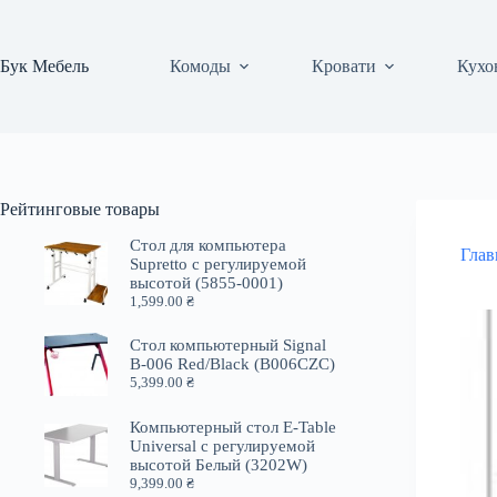
Перейти
к
сути
Бук Мебель
Комоды
Кровати
Кухо
Рейтинговые товары
Стол для компьютера
Глав
Supretto с регулируемой
высотой (5855-0001)
1,599.00
₴
Стол компьютерный Signal
B-006 Red/Black (B006CZC)
5,399.00
₴
Компьютерный стол E-Table
Universal с регулируемой
высотой Белый (3202W)
9,399.00
₴