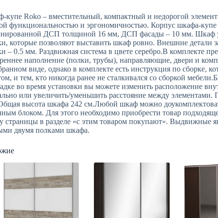
-купе Roko – вместительный, компактный и недорогой элемент
ой функциональностью и эргономичностью. Корпус шкафа-купе 
нированной ДСП толщиной 16 мм, ДСП фасады – 10 мм. Шкаф у
и, которые позволяют выставить шкаф ровно. Внешние детали 
и – 0.5 мм. Раздвижная система в цвете серебро.В комплекте пр
реннее наполнение (полки, трубы), направляющие, двери и ком
бранном виде, однако в комплекте есть инструкция по сборке, ко
ом, и тем, кто никогда ранее не сталкивался со сборкой мебели.
адке во время установки вы можете изменить расположение вну
ально или увеличить/уменьшить расстояние между элементами. 
Общая высота шкафа 242 см.Любой шкаф можно доукомплектова
ным блоком. Для этого необходимо приобрести товар подходящег
у страницы в разделе «с этим товаром покупают». Выдвижные 
ми двумя полками шкафа.
ожие