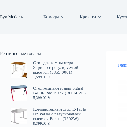
Перейти
к
сути
Бук Мебель
Комоды
Кровати
Кухо
Рейтинговые товары
Стол для компьютера
Глав
Supretto с регулируемой
высотой (5855-0001)
1,599.00
₴
Стол компьютерный Signal
B-006 Red/Black (B006CZC)
5,399.00
₴
Компьютерный стол E-Table
Universal с регулируемой
высотой Белый (3202W)
9,399.00
₴