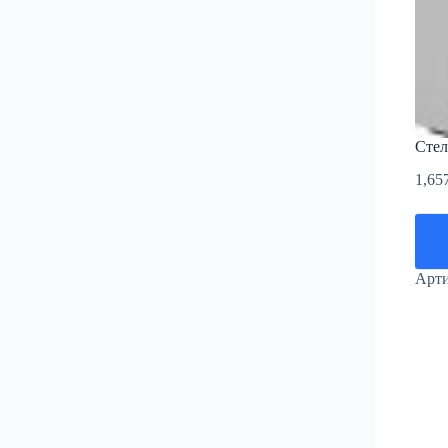
Стел
1,65
Арт