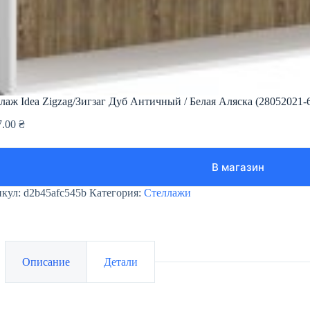
лаж Idea Zigzag/Зигзаг Дуб Античный / Белая Аляска (28052021-6
7.00
₴
В магазин
икул:
d2b45afc545b
Категория:
Стеллажи
Описание
Детали