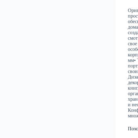
Ориг
прос
обес
дома
созд
смот
свое
особ
корп
мм• 
порт
свои
Диза
деко
книг
орга
хран
и не
Конф
множ
Пох