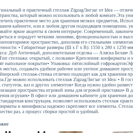
инальный и практичный стеллаж Zigzag/Зигзаг от Idea — отлич
транства, который можно использовать в любой комнате.Эта уни
печить практичное место для хранения мелких предметов, Исполь
шнем кабинете, или в любом другом подходящем помещении, ук
авайте яркие акценты в своем интерьере. Современный, лакони
реться и порадует четкими линиями, функциональностью и высо
 неповторимое пространство, дополняя его стильными элемента
енности: • Габаритные размеры (Ш х Г х В): 1550 х 280 х 1250 
уса: Дуб Античный, дополнительная отделка — Аляска Белая• Л
Тип стеллажа: открытый, с полками• Крепления: конфирматы 
ят напольное покрытие• Упаковка: пятислойный гофрокартонЭф
х местах, создавать удобное рабочее или уютное домашнее прост
йнерский стеллаж-стенка отлично подходит как для хранения пр
ра.Где можно использовать стеллаж Zigzag/Зигзаг от Idea: • В г
, статуэток, ваз и других элементов• Когда нужно удобно размес
низации пространства игровой зоны для игровой приставки• В д
ения игрушек• В офисе или домашнем кабинете для хранения д
стандартная конструкция, позволяет использовать стеллаж прак
ирматы и минификсы надежно скрепляют все элементы. Стеллаж
ество раз, а процесс сборки простой и удобный.
ожие