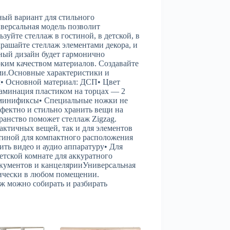
ный вариант для стильного
версальная модель позволит
зуйте стеллаж в гостиной, в детской, в
рашайте стеллаж элементами декора, и
чный дизайн будет гармонично
ким качеством материалов. Создавайте
ми.Основные характеристики и
мм• Основной материал: ДСП• Цвет
аминация пластиком на торцах — 2
и минификсы• Специальные ножки не
фектно и стильно хранить вещи на
ранство поможет стеллаж Zigzag.
актичных вещей, так и для элементов
остиной для компактного расположения
тить видео и аудио аппаратуру• Для
етской комнате для аккуратного
окументов и канцелярииУниверсальная
тически в любом помещении.
 можно собирать и разбирать