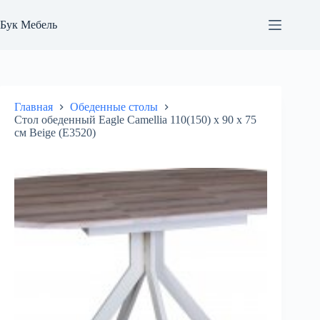
Перейти
к
Бук Мебель
сути
Главная
Обеденные столы
Стол обеденный Eagle Camellia 110(150) х 90 х 75
см Beige (E3520)