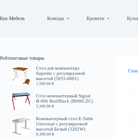
Перейти
к
сути
Бук Мебель
Комоды
Кровати
Кухо
Рейтинговые товары
Стол для компьютера
Глав
Supretto с регулируемой
высотой (5855-0001)
1,599.00
₴
Стол компьютерный Signal
B-006 Red/Black (B006CZC)
5,399.00
₴
Компьютерный стол E-Table
Universal с регулируемой
высотой Белый (3202W)
9,399.00
₴