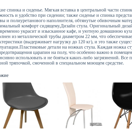
ие спинка и сиденье. Мягкая вставка в центральной части спинк
жность и удобство при сидении; также сиденье и спинка предст
вы и полиуретанового наполнителя, обтянутые обивочным матер
имальный комфорт сидящему.Дизайн стула. Оригинальный дизай
временно украсит и изысканное кафе, и уютную домашнюю кухн
лнен из металлической трубы диаметром 22 мм, что обеспечива
ктеристики (выдерживает нагрузку до 120 кг), и это также сущес
луатации.Пластиковые детали на ножках стула. Каждая ножка ст
предотвращения царапин на полу, что особенно важно в помещен
нсивно использовать и не бояться каких-либо загрязнений. Все 
ной тряпочкой, смоченной в специальном моющем средстве.
ожие