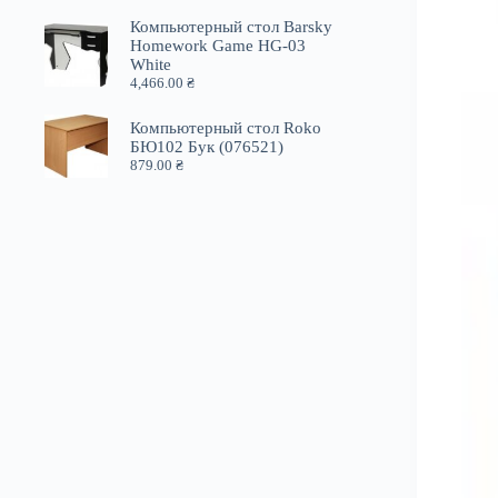
Компьютерный стол Barsky
Homework Game HG-03
White
4,466.00
₴
Компьютерный стол Roko
БЮ102 Бук (076521)
879.00
₴