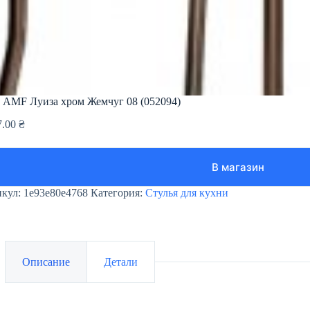
 AMF Луиза хром Жемчуг 08 (052094)
7.00
₴
В магазин
икул:
1e93e80e4768
Категория:
Стулья для кухни
Описание
Детали