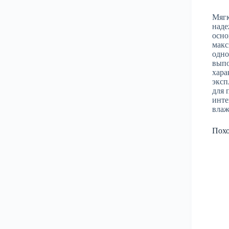
Мягк
наде
осно
макс
одно
выпо
хара
эксп
для 
инте
влаж
Пох