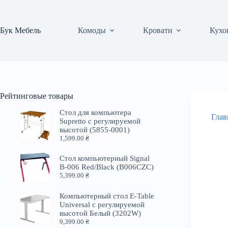
Перейти
к
сути
Бук Мебель
Комоды
Кровати
Кухо
Рейтинговые товары
Стол для компьютера
Глав
Supretto с регулируемой
высотой (5855-0001)
1,599.00
₴
Стол компьютерный Signal
B-006 Red/Black (B006CZC)
5,399.00
₴
Компьютерный стол E-Table
Universal с регулируемой
высотой Белый (3202W)
9,399.00
₴