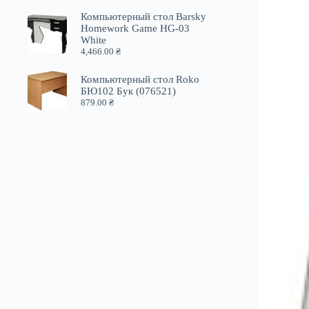
Компьютерный стол Barsky
Homework Game HG-03
White
4,466.00
₴
Компьютерный стол Roko
БЮ102 Бук (076521)
879.00
₴