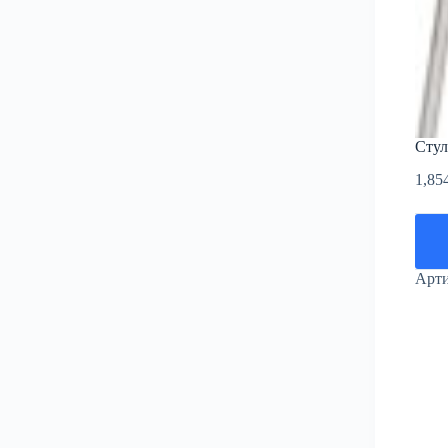
Сту
1,85
Арт