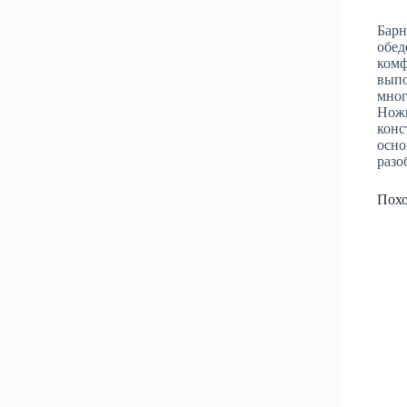
Барн
обед
комф
выпо
мног
Ножк
конс
осно
разо
Пох