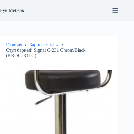
Перейти
к
Бук Мебель
сути
Главная
Барные стулья
Стул барный Signal C-231 Chrom/Black
(KROC231LC)