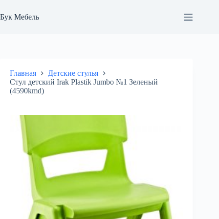
Перейти
к
Бук Мебель
сути
Главная
Детские стулья
Стул детский Irak Plastik Jumbo №1 Зеленый
(4590kmd)