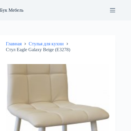
Перейти
к
Бук Мебель
сути
Главная
Стулья для кухни
Стул Eagle Galaxy Beige (E3278)