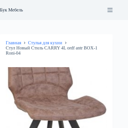
Перейти
к
Бук Мебель
сути
Главная
Стулья для кухни
Стул Новый Стиль CARRY 4L ordf antr BOX-1
Roni-04