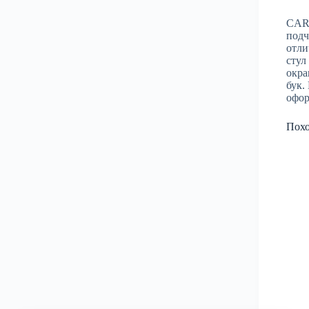
CARR
подч
отли
стул
окра
бук.
офор
Пох