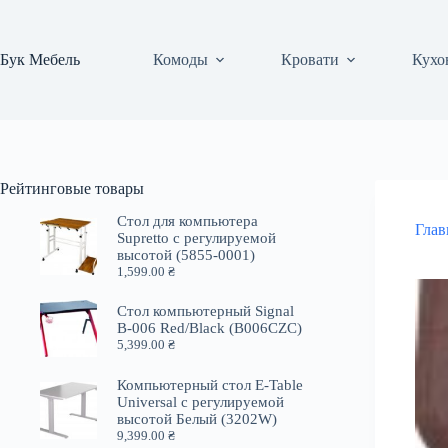
Перейти
к
сути
Бук Мебель
Комоды
Кровати
Кухо
Рейтинговые товары
Стол для компьютера
Глав
Supretto с регулируемой
высотой (5855-0001)
1,599.00
₴
Стол компьютерный Signal
B-006 Red/Black (B006CZC)
5,399.00
₴
Компьютерный стол E-Table
Universal с регулируемой
высотой Белый (3202W)
9,399.00
₴