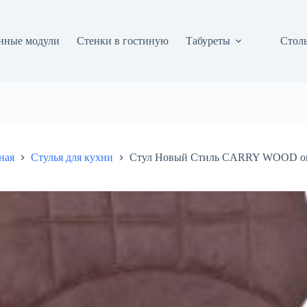
нные модули
Стенки в гостиную
Табуреты
Столы
ная
Стулья для кухни
Стул Новый Стиль CARRY WOOD ord