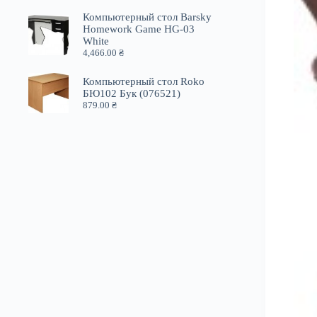
Компьютерный стол Barsky
Homework Game HG-03
White
4,466.00
₴
Компьютерный стол Roko
БЮ102 Бук (076521)
879.00
₴