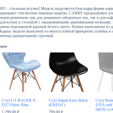
Y – стильная штучка! Модель выделяется благодаря форме карк
еркивают элегантные боковые вырезы. CARRY предназначен для
чным решением, как для домашних обеденных зон, так и для 
 для кухни и столовой с лакированными деревянными ножками.
шены порошковой краской белого цвета. Ножки выполнены из де
 Каркас модели выполнен из многослойной фанерной склейки и 
млены декоративной строчкой.
ожие
Стул GT RACER X-
Стул Signal Enzo Black
Стул Нов
D27 Fabric Blue
(ENZOC)
LIYA ord
(BOX-1) 
1,299.00
₴
799.00
₴