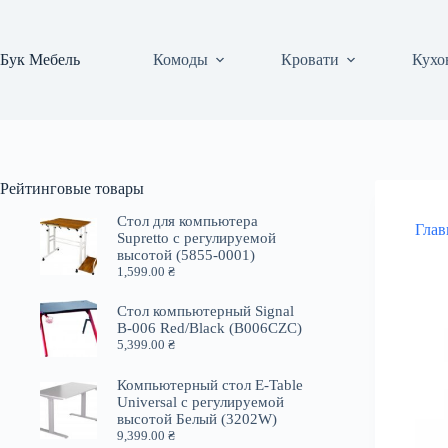
Перейти
к
сути
Бук Мебель
Комоды
Кровати
Кухо
Рейтинговые товары
Стол для компьютера
Глав
Supretto с регулируемой
высотой (5855-0001)
1,599.00
₴
Стол компьютерный Signal
B-006 Red/Black (B006CZC)
5,399.00
₴
Компьютерный стол E-Table
Universal с регулируемой
высотой Белый (3202W)
9,399.00
₴