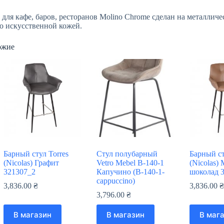
 для кафе, баров, ресторанов Molino Chrome сделан на металли
о искусственной кожей.
ожие
Барный стул Torres
Стул полубарный
Барный ст
(Nicolas) Графит
Vetro Mebel B-140-1
(Nicolas)
321307_2
Капучино (B-140-1-
шоколад 
cappuccino)
3,836.00
₴
3,836.00
3,796.00
₴
В магазин
В магазин
В маг