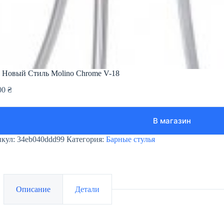
 Новый Стиль Molino Chrome V-18
00
₴
В магазин
икул:
34eb040ddd99
Категория:
Барные стулья
Описание
Детали