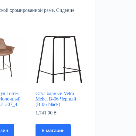
ческой хромированной раме. Сидение
ул Torres
Стул барный Vetro
 Молочный
Mebel B-06 Черный
321307_4
(B-06-black)
₴
1,741.00
₴
азин
В магазин