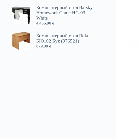
Компьютерный стол Barsky
Homework Game HG-03
White
4,466.00
₴
Компьютерный стол Roko
БЮ102 Бук (076521)
879.00
₴