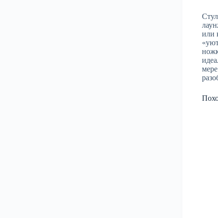
Стул
лаун
или 
«уют
ножк
идеа
мере
разо
Пох