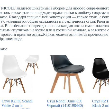
 NICOLE является шикарным выбором для любого современного 
ж-зон, также отлично подходит практически к любому современн
кафе. Благодаря специальной конструкции — каркас стула, с бок
а», усиливается общая надёжность и практичность стула. Рама 
и. Во избежание повреждения пола каждая ножка имеет пластик
льным спутником на кухне или в гостиной комнате, а ее мягкое 
 провести приятно отдых.Каркас модели отличается прочностью 
бранном виде.
ожие
Стул RZTK Scandi
Стул Rondi Элин СХ
Стул RZT
White 2 шт в
Черный (1410198440)
Black 2 ш