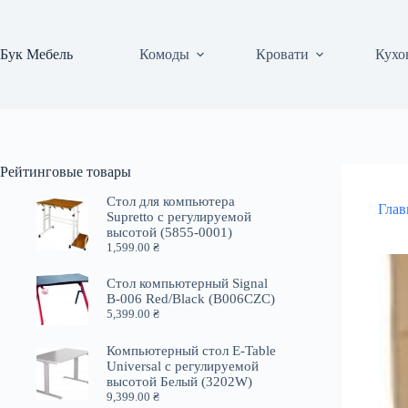
Перейти
к
сути
Бук Мебель
Комоды
Кровати
Кухо
Рейтинговые товары
Стол для компьютера
Глав
Supretto с регулируемой
высотой (5855-0001)
1,599.00
₴
Стол компьютерный Signal
B-006 Red/Black (B006CZC)
5,399.00
₴
Компьютерный стол E-Table
Universal с регулируемой
высотой Белый (3202W)
9,399.00
₴