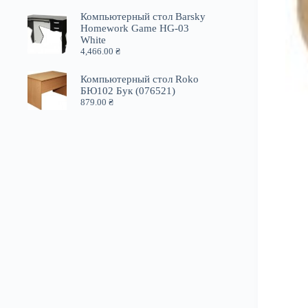
Компьютерный стол Barsky
Homework Game HG-03
White
4,466.00
₴
Компьютерный стол Roko
БЮ102 Бук (076521)
879.00
₴