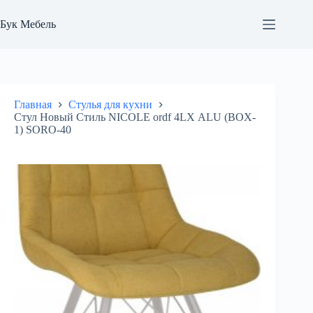
Перейти
к
Бук Мебель
сути
Главная
Стулья для кухни
Стул Новый Стиль NICOLE ordf 4LX ALU (BOX-
1) SORO-40