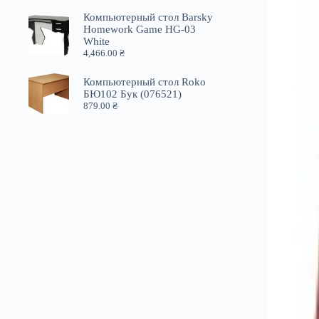
Компьютерный стол Barsky
Homework Game HG-03
White
4,466.00
₴
Компьютерный стол Roko
БЮ102 Бук (076521)
879.00
₴