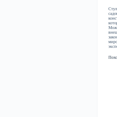
Стул
садо
конс
кото
Може
внеш
зако
миро
эксп
Пох