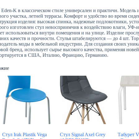
 Eden-K в классическом стиле универсален и практичн. Модель 
вого участка, летней террасы. Комфорт и удобство во время сид
трукция изделия: высокая спинка, надежные подлокотники, уст
рого изготовлен стул невосприимчив к воздействию влаги, УФ-и
т использоваться внутри помещения и на улице. Изделие прослу
них качеств и прочности. Стулья штабелируются — до 4 шт. Т
нодатель моды в мебельной индустрии. Для создания своих уни
вой бренд, использует сырье высокого качества, применяя нов
ортируется в США, Италию, Францию, Германию.
ожие
Стул Irak Plastik Vega
Стул Signal Axel Grey
Табурет V