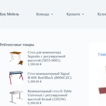
Перейти
к
сути
Бук Мебель
Комоды
Кровати
Кухо
Рейтинговые товары
Стол для компьютера
Глав
Supretto с регулируемой
высотой (5855-0001)
1,599.00
₴
Стол компьютерный Signal
B-006 Red/Black (B006CZC)
5,399.00
₴
Компьютерный стол E-Table
Universal с регулируемой
высотой Белый (3202W)
9,399.00
₴