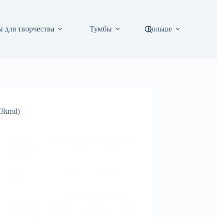
 для творчества
Тумбы
Больше
83kmd)