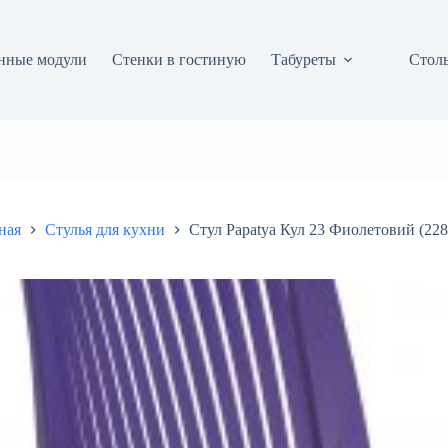
нные модули
Стенки в гостиную
Табуреты
Столы
ная
Стулья для кухни
Стул Papatya Кул 23 Фиолетовий (22