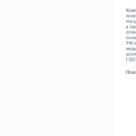
Комб
пози
поса
а та
отли
поли
УФ-и
моды
испо
США
Пох