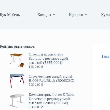
Перейти
к
сути
Бук Мебель
Комоды
Кровати
Кухо
Рейтинговые товары
Стол для компьютера
Глав
Supretto с регулируемой
высотой (5855-0001)
1,599.00
₴
Стол компьютерный Signal
B-006 Red/Black (B006CZC)
5,399.00
₴
Компьютерный стол E-Table
Universal с регулируемой
высотой Белый (3202W)
9,399.00
₴