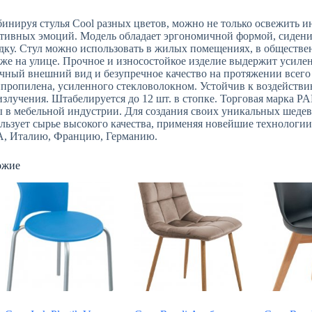
инируя стулья Cool разных цветов, можно не только освежить ин
тивных эмоций. Модель обладает эргономичной формой, сидени
дку. Стул можно использовать в жилых помещениях, в общественн
кже на улице. Прочное и износостойкое изделие выдержит усиле
чный внешний вид и безупречное качество на протяжении всего 
пропилена, усиленного стекловолокном. Устойчив к воздействи
злучения. Штабелируется до 12 шт. в стопке. Торговая марка 
 в мебельной индустрии. Для создания своих уникальных шедев
льзует сырье высокого качества, применяя новейшие технологи
, Италию, Францию, Германию.
ожие