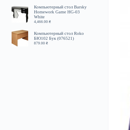
Компьютерный стол Barsky
Homework Game HG-03
White
4,466.00
₴
Компьютерный стол Roko
БЮ102 Бук (076521)
879.00
₴