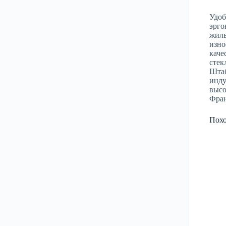
Удоб
эрго
жилы
изно
каче
стек
Штаб
инду
высо
Фра
Пох