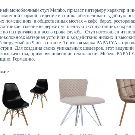
ный моноблочный стул Mambo, придаст интерьеру характер и и
номичной формой, сидение и спинка обеспечивают удобную поса
х помещениях, в общественных местах – кафе, барах, ресторанах
состойкое изделие выдержит усиленную эксплуатацию, сохраня
ство на протяжении всего срока службы. Стул изготовлен из по
ловолокном: материал устойчив к воздействию низких и высоких
елируемый до 9 шт. в стопке. Торговая марка PAPATYA – призн
стрии. Для создания своих уникальных шедевров, этот ведущий 
кого качества, применяя новейшие технологии. Мебель PAPAT
нцию, Германию.
ожие