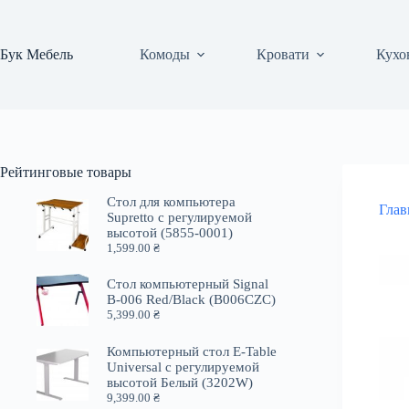
Перейти
к
сути
Бук Мебель
Комоды
Кровати
Кухо
Рейтинговые товары
Стол для компьютера
Глав
Supretto с регулируемой
высотой (5855-0001)
1,599.00
₴
Стол компьютерный Signal
B-006 Red/Black (B006CZC)
5,399.00
₴
Компьютерный стол E-Table
Universal с регулируемой
высотой Белый (3202W)
9,399.00
₴