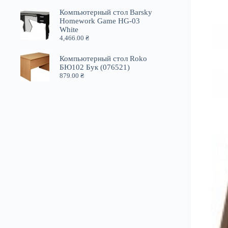
Компьютерный стол Barsky
Homework Game HG-03
White
4,466.00
₴
Компьютерный стол Roko
БЮ102 Бук (076521)
879.00
₴