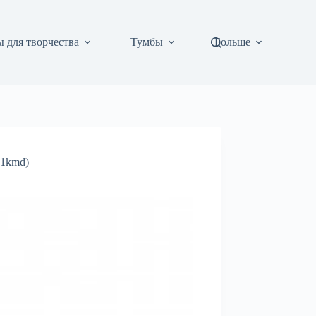
 для творчества
Тумбы
Больше
21kmd)