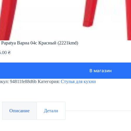
 Papatya Вариа 04c Красный (2221kmd)
5.00
₴
В магазин
икул:
94811fe88d6b
Категория:
Стулья для кухни
Описание
Детали