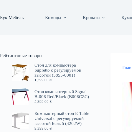
Перейти
к
сути
Бук Мебель
Комоды
Кровати
Кухо
Рейтинговые товары
Стол для компьютера
Глав
Supretto с регулируемой
высотой (5855-0001)
1,599.00
₴
Стол компьютерный Signal
B-006 Red/Black (B006CZC)
5,399.00
₴
Компьютерный стол E-Table
Universal с регулируемой
высотой Белый (3202W)
9,399.00
₴