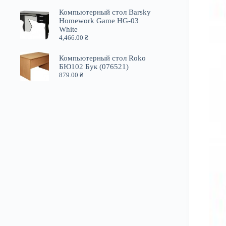
Компьютерный стол Barsky
Homework Game HG-03
White
4,466.00
₴
Компьютерный стол Roko
БЮ102 Бук (076521)
879.00
₴