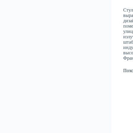
Стул
выра
диза
поме
улиц
излу
штаб
инду
высо
Фра
Пох