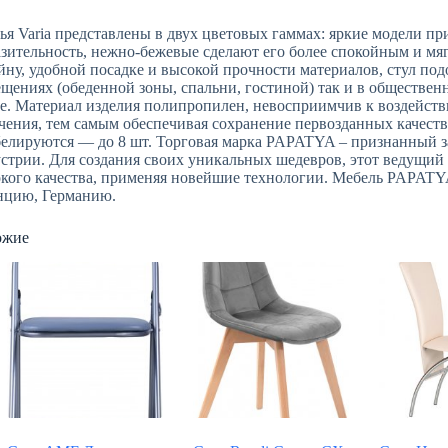
ья Varia представлены в двух цветовых гаммах: яркие модели пр
зительность, нежно-бежевые сделают его более спокойным и мя
йну, удобной посадке и высокой прочности материалов, стул по
щениях (обеденной зоны, спальни, гостиной) так и в общественн
е. Материал изделия полипропилен, невосприимчив к воздейств
чения, тем самым обеспечивая сохранение первозданных качеств
елируются — до 8 шт. Торговая марка PAPATYA – признанный з
стрии. Для создания своих уникальных шедевров, этот ведущий 
кого качества, применяя новейшие технологии. Мебель PAPAT
нцию, Германию.
ожие