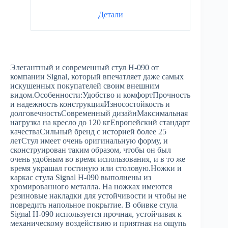
Детали
Элегантный и современный стул H-090 от
компании Signal, который впечатляет даже самых
искушенных покупателей своим внешним
видом.Особенности:Удобство и комфортПрочность
и надежность конструкцияИзносостойкость и
долговечностьСовременный дизайнМаксимальная
нагрузка на кресло до 120 кгЕвропейский стандарт
качестваСильный бренд с историей более 25
летСтул имеет очень оригинальную форму, и
сконструирован таким образом, чтобы он был
очень удобным во время использования, и в то же
время украшал гостиную или столовую.Ножки и
каркас стула Signal H-090 выполнены из
хромированного металла. На ножках имеются
резиновые накладки для устойчивости и чтобы не
повредить напольное покрытие. В обивке стула
Signal H-090 используется прочная, устойчивая к
механическому воздействию и приятная на ощупь