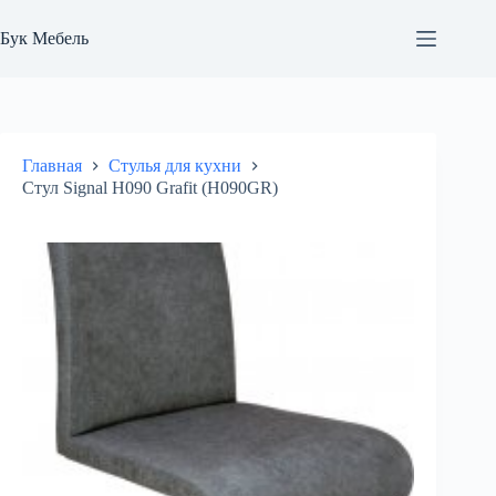
Перейти
к
Бук Мебель
сути
Главная
Стулья для кухни
Стул Signal H090 Grafit (H090GR)