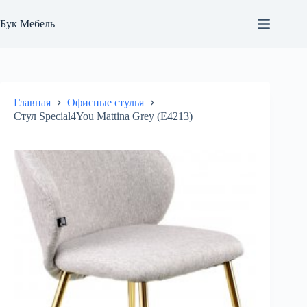
Перейти
к
Бук Мебель
сути
Главная
Офисные стулья
Стул Special4You Mattina Grey (E4213)