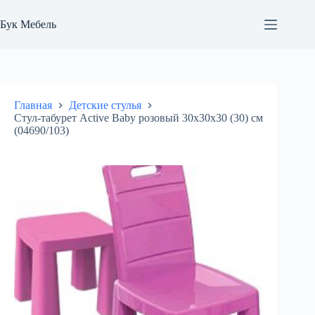
Перейти
к
Бук Мебель
сути
Главная
Детские стулья
Стул-табурет Active Baby розовый 30х30х30 (30) см
(04690/103)