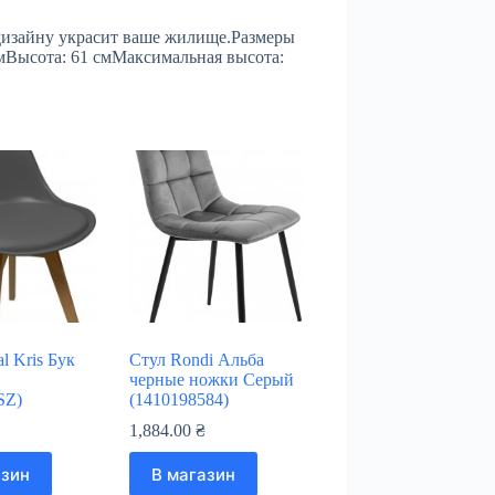
у дизайну украсит ваше жилище.Размеры
смВысота: 61 смМаксимальная высота:
l Kris Бук
Стул Rondi Альба
черные ножки Серый
SZ)
(1410198584)
₴
1,884.00
₴
азин
В магазин