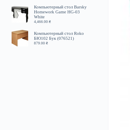
Компьютерный стол Barsky
Homework Game HG-03
White
4,466.00
₴
Компьютерный стол Roko
БЮ102 Бук (076521)
879.00
₴