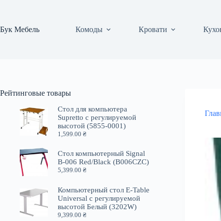
Перейти
к
сути
Бук Мебель
Комоды
Кровати
Кухо
Рейтинговые товары
Стол для компьютера
Глав
Supretto с регулируемой
высотой (5855-0001)
1,599.00
₴
Стол компьютерный Signal
B-006 Red/Black (B006CZC)
5,399.00
₴
Компьютерный стол E-Table
Universal с регулируемой
высотой Белый (3202W)
9,399.00
₴