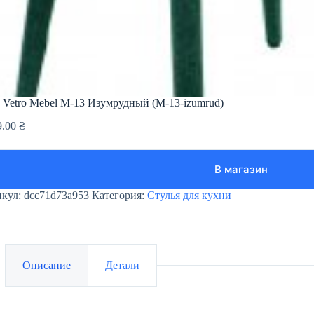
 Vetro Mebel М-13 Изумрудный (M-13-izumrud)
9.00
₴
В магазин
икул:
dcc71d73a953
Категория:
Стулья для кухни
Описание
Детали