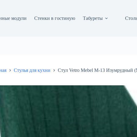
нные модули
Стенки в гостиную
Табуреты
Столы
ная
Стулья для кухни
Стул Vetro Mebel М-13 Изумрудный (