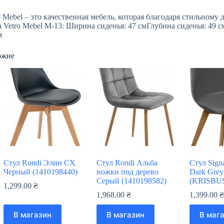
o Mebel – это качественная мебель, которая благодаря стильном
а Vetro Mebel М-13: Ширина сиденья: 47 смГлубина сиденья: 49 
м
ожие
Стул Rondi Элин СХ
Стул Rondi Альба
Стул Signa
Черный (1410198440)
ножки под дерево
Dark Grey
Серый (1410198582)
(KRISBU
1,299.00
₴
1,968.00
₴
1,399.00
В магазин
В магазин
В маг