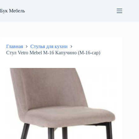
Перейти
к
Бук Мебель
сути
Главная
Стулья для кухни
Стул Vetro Mebel М-16 Капучино (M-16-cap)