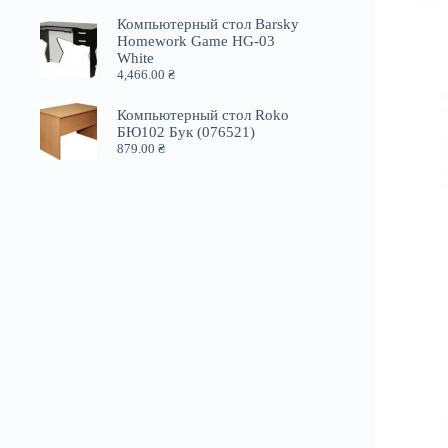
Компьютерный стол Barsky
Homework Game HG-03
White
4,466.00
₴
Компьютерный стол Roko
БЮ102 Бук (076521)
879.00
₴