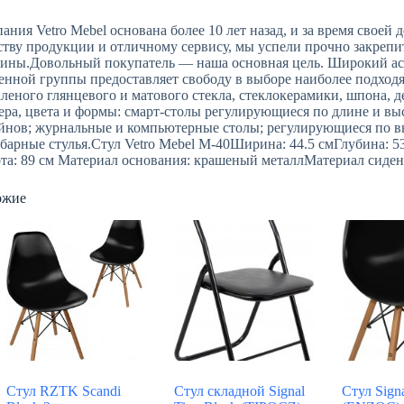
ания Vetro Mebel основана более 10 лет назад, и за время своей 
ству продукции и отличному сервису, мы успели прочно закрепи
ины.Довольный покупатель — наша основная цель. Широкий ас
енной группы предоставляет свободу в выборе наиболее подходя
аленого глянцевого и матового стекла, стеклокерамики, шпона,
ера, цвета и формы: смарт-столы регулирующиеся по длине и выс
йнов; журнальные и компьютерные столы; регулирующиеся по вы
барные стулья.Стул Vetro Mebel М-40Ширина: 44.5 смГлубина: 5
та: 89 см Материал основания: крашеный металлМатериал сидени
ожие
Стул RZTK Scandi
Стул складной Signal
Стул Sign