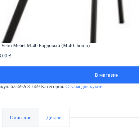
 Vetro Mebel М-40 Бордовый (M-40- bordo)
8.00
₴
В магазин
икул:
62a692c81b69
Категория:
Стулья для кухни
Описание
Детали