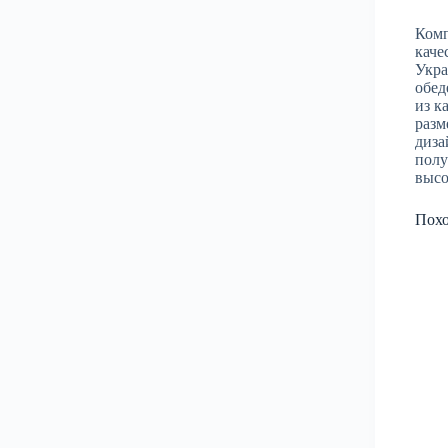
Комп
каче
Укра
обед
из к
разм
диза
полу
высо
Пох