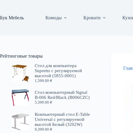
Перейти
к
сути
Бук Мебель
Комоды
Кровати
Кухо
Рейтинговые товары
Стол для компьютера
Глав
Supretto с регулируемой
высотой (5855-0001)
1,599.00
₴
Стол компьютерный Signal
B-006 Red/Black (B006CZC)
5,399.00
₴
Компьютерный стол E-Table
Universal с регулируемой
высотой Белый (3202W)
9,399.00
₴