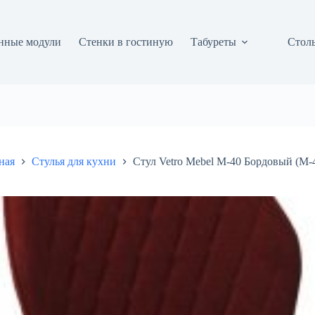
нные модули
Стенки в гостиную
Табуреты
Столы
ная
Стулья для кухни
Стул Vetro Mebel М-40 Бордовый (M-4