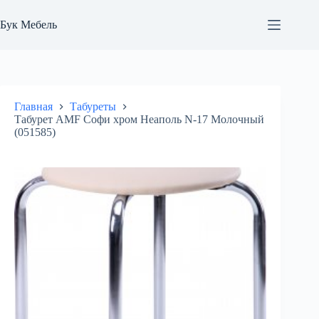
Перейти
к
Бук Мебель
сути
Главная
Табуреты
Табурет AMF Софи хром Неаполь N-17 Молочный
(051585)