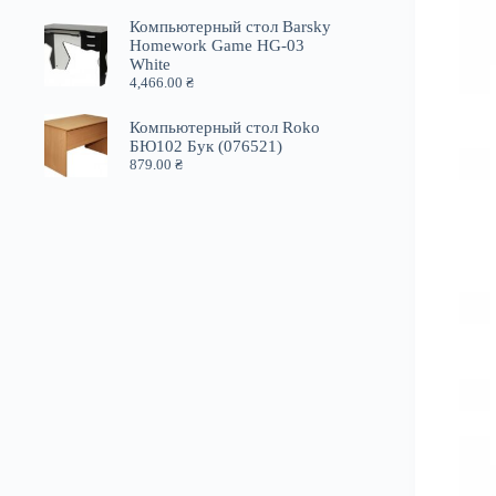
Компьютерный стол Barsky
Homework Game HG-03
White
4,466.00
₴
Компьютерный стол Roko
БЮ102 Бук (076521)
879.00
₴