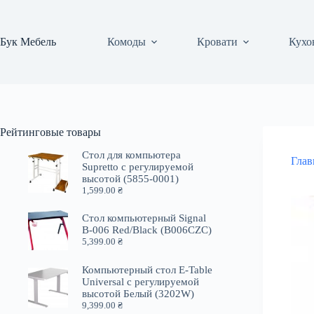
Перейти
к
сути
Бук Мебель
Комоды
Кровати
Кухо
Рейтинговые товары
Стол для компьютера
Глав
Supretto с регулируемой
высотой (5855-0001)
1,599.00
₴
Стол компьютерный Signal
B-006 Red/Black (B006CZC)
5,399.00
₴
Компьютерный стол E-Table
Universal с регулируемой
высотой Белый (3202W)
9,399.00
₴