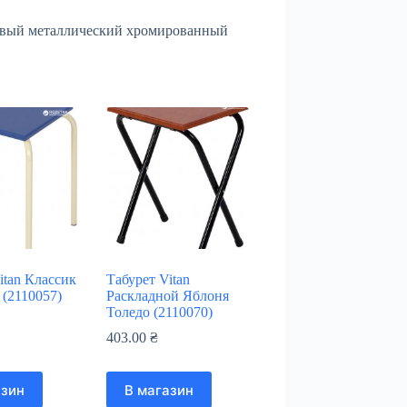
чивый металлический хромированный
itan Классик
Табурет Vitan
(2110057)
Раскладной Яблоня
Толедо (2110070)
403.00
₴
азин
В магазин