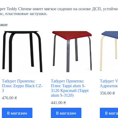
рет Teddy Chrome имеет мягкое сидение на основе ДСП, устой
ас, пластиковые заглушки.
ожие
Табурет Примтекс
Табурет Примтекс
Табурет V
Плюс Zeppo Black CZ-
Плюс Tappi alum S-
Адриатик 
3
3120 Красный (Tappi
356.00
₴
alum S-3120)
476.00
₴
441.00
₴
В магазин
В магазин
В маг