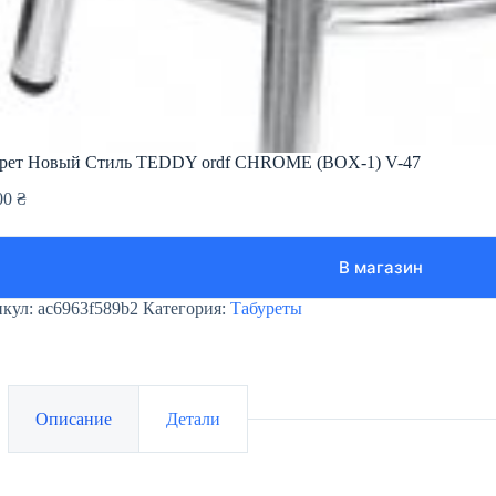
рет Новый Стиль TEDDY ordf CHROME (BOX-1) V-47
00
₴
В магазин
икул:
ac6963f589b2
Категория:
Табуреты
Описание
Детали