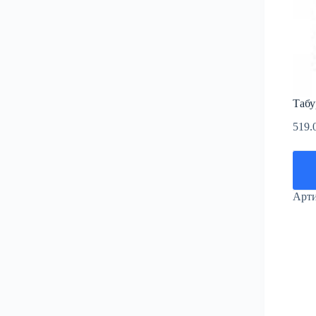
Табу
519.
Арт