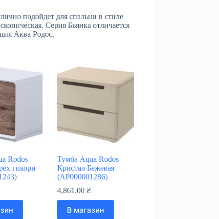
тлично подойдет для спальни в стиле
копическая. Серия Бьянка отличается
кция Аква Родос.
ua Rodos
Тумба Aqua Rodos
рех гикори
Кристал Бежевая
1243)
(АР000001286)
₴
4,861.00
₴
азин
В магазин