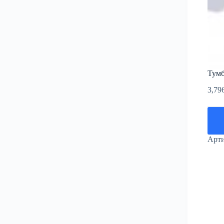
Тумб
3,79
Арт