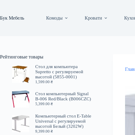
Перейти
к
сути
Бук Мебель
Комоды
Кровати
Кухо
Рейтинговые товары
Стол для компьютера
Глав
Supretto с регулируемой
высотой (5855-0001)
1,599.00
₴
Стол компьютерный Signal
B-006 Red/Black (B006CZC)
5,399.00
₴
Компьютерный стол E-Table
Universal с регулируемой
высотой Белый (3202W)
9,399.00
₴