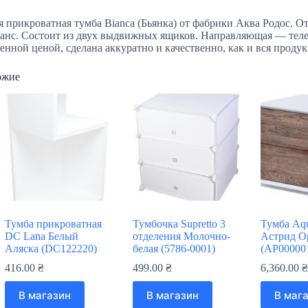
я прикроватная тумба Bianca (Бьянка) от фабрики Аква Родос. О
анс. Состоит из двух выдвижных ящиков. Направляющая — телес
енной ценой, сделана аккуратно и качественно, как и вся проду
ожие
Тумба прикроватная
Тумбочка Supretto 3
Тумба Aq
DC Lana Белый
отделения Молочно-
Астрид О
Аляска (DC122220)
белая (5786-0001)
(АР00000
416.00
₴
499.00
₴
6,360.00
В магазин
В магазин
В маг