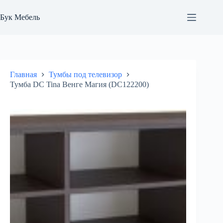
Перейти
к
Бук Мебель
сути
Главная
Тумбы под телевизор
Тумба DC Tina Венге Магия (DC122200)