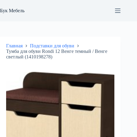
Перейти
к
Бук Мебель
сути
Главная
Подставки для обуви
Тумба для обуви Rondi 12 Венге темный / Венге
светлый (1410198278)