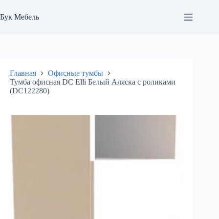
Перейти
к
Бук Мебель
сути
Главная
Офисные тумбы
Тумба офисная DC Elli Белый Аляска с роликами
(DC122280)